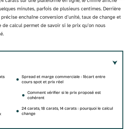
 carats sur une plateforme en ligne, le chiffre affiché
uelques minutes, parfois de plusieurs centimes. Derrière
précise enchaîne conversion d’unité, taux de change et
e calcul permet de savoir si le prix qu’on nous
é.
ats
Spread et marge commerciale : l’écart entre
cours spot et prix réel
Comment vérifier si le prix proposé est
cohérent
24 carats, 18 carats, 14 carats : pourquoi le calcul
change
x