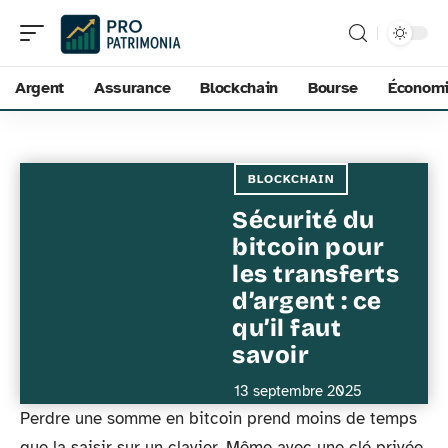
Argent
Assurance
Blockchain
Bourse
Économ
BLOCKCHAIN
Sécurité du
bitcoin pour
les transferts
d’argent : ce
qu’il faut
savoir
13 septembre 2025
Perdre une somme en bitcoin prend moins de temps
que la saisir sur un clavier. Même avec une clé privée