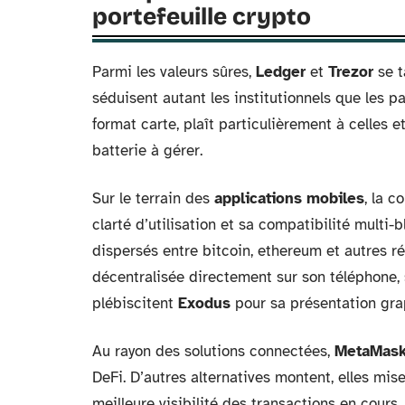
portefeuille crypto
Parmi les valeurs sûres,
Ledger
et
Trezor
se t
séduisent autant les institutionnels que les pa
format carte, plaît particulièrement à celles et
batterie à gérer.
Sur le terrain des
applications mobiles
, la c
clarté d’utilisation et sa compatibilité multi-
dispersés entre bitcoin, ethereum et autres r
décentralisée directement sur son téléphone, sa
plébiscitent
Exodus
pour sa présentation grap
Au rayon des solutions connectées,
MetaMas
DeFi. D’autres alternatives montent, elles mis
meilleure visibilité des transactions en cour