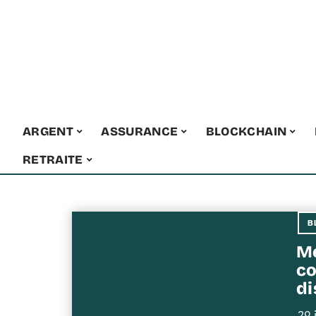
ARGENT
ASSURANCE
BLOCKCHAIN
RETRAITE
B
Me
co
di
29 