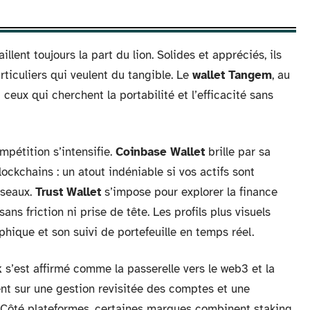
aillent toujours la part du lion. Solides et appréciés, ils
rticuliers qui veulent du tangible. Le
wallet Tangem
, au
 ceux qui cherchent la portabilité et l’efficacité sans
ompétition s’intensifie.
Coinbase Wallet
brille par sa
blockchains : un atout indéniable si vos actifs sont
éseaux.
Trust Wallet
s’impose pour explorer la finance
ns friction ni prise de tête. Les profils plus visuels
hique et son suivi de portefeuille en temps réel.
k
s’est affirmé comme la passerelle vers le web3 et la
ent sur une gestion revisitée des comptes et une
s. Côté plateformes, certaines marques combinent staking,